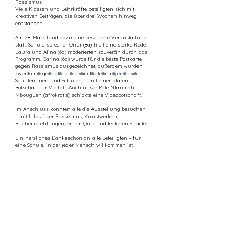
Rassismus.
Viele Klassen und Lehrkräfte beteiligten sich mit
kreativen Beiträgen, die über drei Wochen hinweg
entstanden.
Am 28. März fand dazu eine besondere Veranstaltung
statt: Schülersprecher Onur (8a) hielt eine starke Rede,
Laura und Alina (6a) moderierten souverän durch das
Programm. Carina (6a) wurde für die beste Postkarte
gegen Rassismus ausgezeichnet, außerdem wurden
zwei Filme gezeigt – einer vom Kollegium, einer von
Schülerinnen und Schülern – mit einer klaren
Botschaft für Vielfalt. Auch unser Pate Nkrumah
Mbouguen (afrokratie) schickte eine Videobotschaft.
Im Anschluss konnten alle die Ausstellung besuchen
– mit Infos über Rassismus, Kunstwerken,
Buchempfehlungen, einem Quiz und leckeren Snacks.
Ein herzliches Dankeschön an alle Beteiligten – für
eine Schule, in der jeder Mensch willkommen ist!